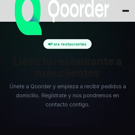
Para restaurantes
Lleva tu restaurante a
más clientes
Únete a Qoorder y empieza a recibir pedidos a
domicilio. Regístrate y nos pondremos en
contacto contigo.