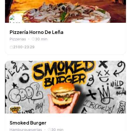
Pizzería Horno De Leña
Pizzerias
30 min
21:00-23:29
Smoked Burger
Hamburgueserías
30 min