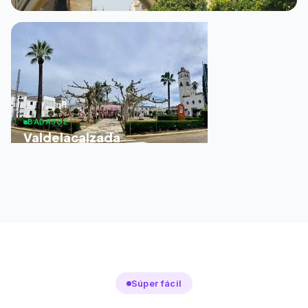
BADAJOZ
Valdelacalzada
0 restaurantes
Súper fácil