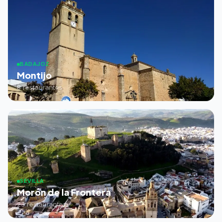
BADAJOZ
Montijo
8 restaurantes
SEVILLA
Morón de la Frontera
23 restaurantes