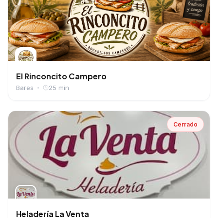
El Rinconcito Campero
Bares
25 min
Cerrado
Heladería La Venta