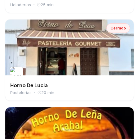
Heladerías
25 min
Cerrado
Horno De Lucia
Pastelerías
20 min