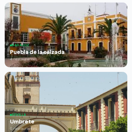
BADAJOZ
Puebla de la calzada
4 restaurantes
SEVILLA
Umbrete
0 restaurantes