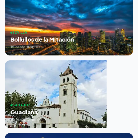
SEVILLA
Bollullos de la Mitación
15 restaurantes
BADAJOZ
Guadiana
2 restaurantes