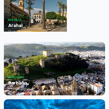
SEVILLA
Arahal
12 restaurantes
BADAJOZ
Barbaño
0 restaurantes