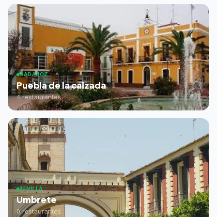
BADAJOZ
Puebla de la calzada
4 restaurantes
SEVILLA
Umbrete
0 restaurantes