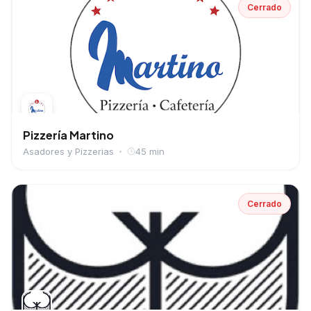
Cerrado
Pizzería Martino
Asadores y Pizzerias
45 min
Cerrado