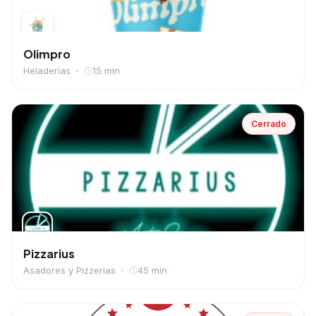
Olimpro
Heladerías
15 min
Cerrado
Pizzarius
Asadores y Pizzerias
45 min