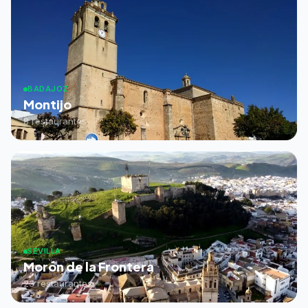
BADAJOZ
Montijo
8 restaurantes
SEVILLA
Morón de la Frontera
23 restaurantes