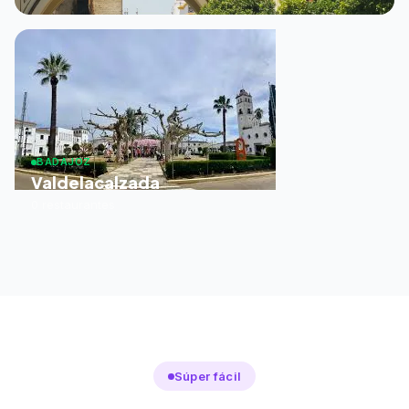
BADAJOZ
Valdelacalzada
0 restaurantes
Súper fácil