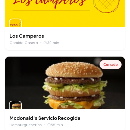
Los Camperos
Comida Casera
30 min
Cerrado
Mcdonald's Servicio Recogida
Hamburgueserías
55 min