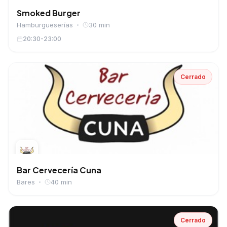
Smoked Burger
Hamburgueserías
30 min
20:30-23:00
Cerrado
Bar Cervecería Cuna
Bares
40 min
Cerrado