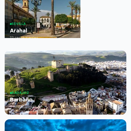
SEVILLA
Arahal
12 restaurantes
BADAJOZ
Barbaño
0 restaurantes