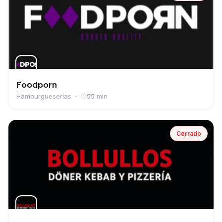
Foodporn
Hamburgueserías
55 min
Cerrado