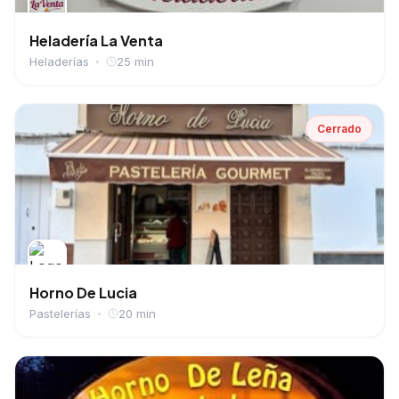
Heladería La Venta
Heladerías
25 min
Cerrado
Horno De Lucia
Pastelerías
20 min