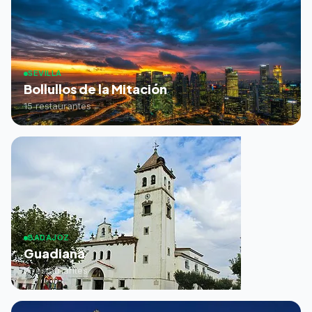
SEVILLA
Bollullos de la Mitación
15 restaurantes
BADAJOZ
Guadiana
2 restaurantes