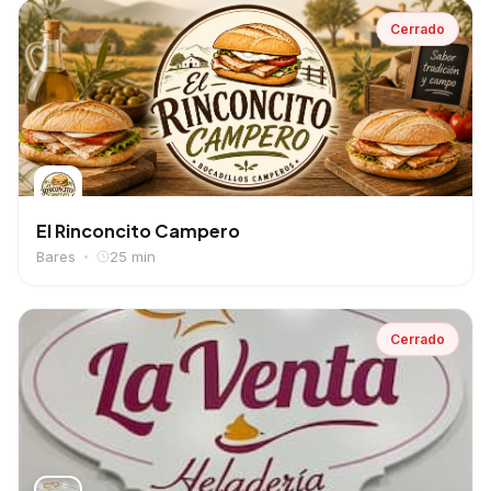
Cerrado
El Rinconcito Campero
Bares
25 min
Cerrado